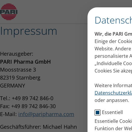
Impressum
Datensch
Impressum
Wir, die PARI G
Einige der Cooki
Website. Andere 
Herausgeber:
personalisierte
PARI Pharma GmbH
„Individuelle Co
Moosstrasse 3
Cookies Sie akze
82319 Starnberg
GERMANY
Weitere Informat
Datenschutzerkl
Tel.: +49 89 742 846-0
oder anpassen.
Fax: +49 89 742 846-30
Essentiell
E-Mail:
info
paripharma.com
Essentielle Cook
Geschäftsführer: Michael Hahn
Funktion der Web