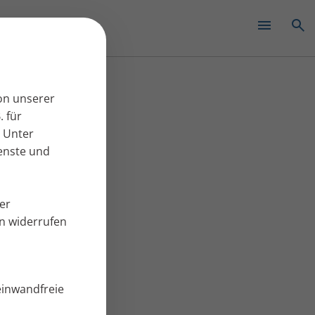
on unserer
. für
 Unter
ienste und
er
en widerrufen
einwandfreie