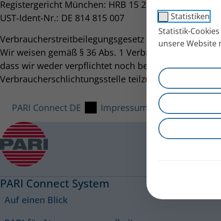
Registergericht München: HRB 15 2766
Statistiken
UST-Ident-Nr.: DE 814 815 007
Statistik-Cookie
Verbraucherstreitbeilegungsgesetz (VSBG):
unsere Website 
Wir weisen gemäß § 36 Abs. 1 Verbraucherstreitbeile
dass wir weder verpflichtet noch bereit sind, an Stre
Verbraucherschlichtungsstelle teilzunehmen.
PARI Connect DE
Impressum
PARI Connect System
Auf einen Blick